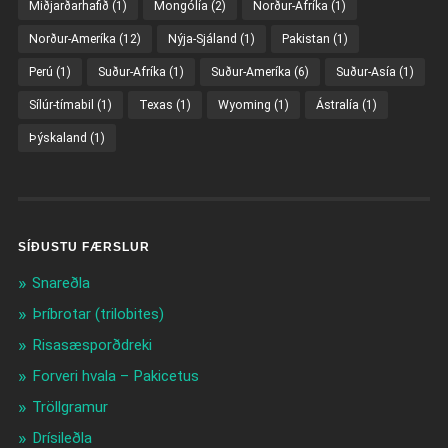
Miðjarðarhafið
(1)
Mongólía
(2)
Norður-Afríka
(1)
Norður-Ameríka
(12)
Nýja-Sjáland
(1)
Pakistan
(1)
Perú
(1)
Suður-Afríka
(1)
Suður-Ameríka
(6)
Suður-Asía
(1)
Sílúr-tímabil
(1)
Texas
(1)
Wyoming
(1)
Ástralía
(1)
Þýskaland
(1)
SÍÐUSTU FÆRSLUR
Snareðla
Þríbrotar (trilobites)
Risasæsporðdreki
Forveri hvala – Pakicetus
Tröllgramur
Drísileðla