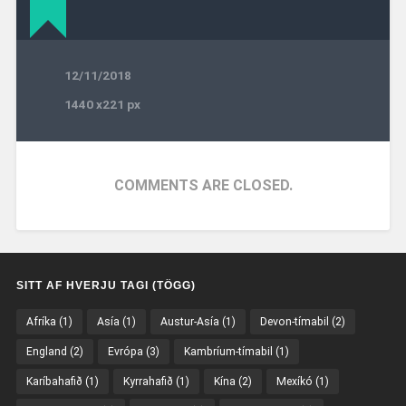
12/11/2018
1440
x
221 px
COMMENTS ARE CLOSED.
SITT AF HVERJU TAGI (TÖGG)
Afríka
(1)
Asía
(1)
Austur-Asía
(1)
Devon-tímabil
(2)
England
(2)
Evrópa
(3)
Kambríum-tímabil
(1)
Karíbahafið
(1)
Kyrrahafið
(1)
Kína
(2)
Mexíkó
(1)