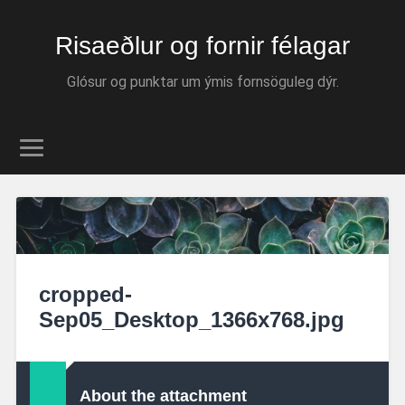
Risaeðlur og fornir félagar
Glósur og punktar um ýmis fornsöguleg dýr.
cropped-
Sep05_Desktop_1366x768.jpg
About the attachment