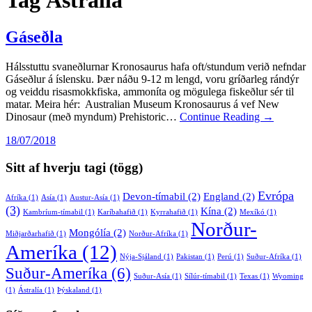
Gáseðla
Hálsstuttu svaneðlurnar Kronosaurus hafa oft/stundum verið nefndar
Gáseðlur á íslensku. Þær náðu 9-12 m lengd, voru gríðarleg rándýr
og veiddu risasmokkfiska, ammoníta og mögulega fiskeðlur sér til
matar. Meira hér: Australian Museum Kronosaurus á vef New
Dinosaur (með myndum) Prehistoric…
Continue Reading →
18/07/2018
Sitt af hverju tagi (tögg)
Evrópa
Devon-tímabil
(2)
England
(2)
Afríka
(1)
Asía
(1)
Austur-Asía
(1)
(3)
Kína
(2)
Kambríum-tímabil
(1)
Karíbahafið
(1)
Kyrrahafið
(1)
Mexíkó
(1)
Norður-
Mongólía
(2)
Miðjarðarhafið
(1)
Norður-Afríka
(1)
Ameríka
(12)
Nýja-Sjáland
(1)
Pakistan
(1)
Perú
(1)
Suður-Afríka
(1)
Suður-Ameríka
(6)
Suður-Asía
(1)
Sílúr-tímabil
(1)
Texas
(1)
Wyoming
(1)
Ástralía
(1)
Þýskaland
(1)