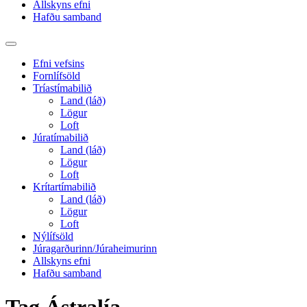
Allskyns efni
Hafðu samband
Toggle
search
Efni vefsins
field
Fornlífsöld
Tríastímabilið
Land (láð)
Lögur
Loft
Júratímabilið
Land (láð)
Lögur
Loft
Krítartímabilið
Land (láð)
Lögur
Loft
Nýlífsöld
Júragarðurinn/Júraheimurinn
Allskyns efni
Hafðu samband
Tag
Ástralía