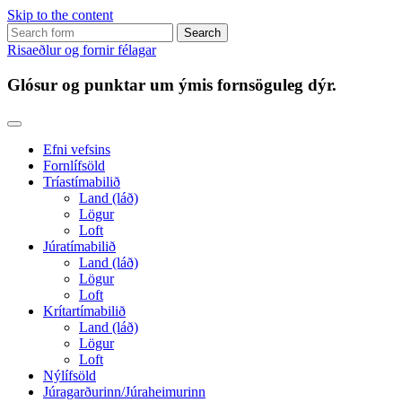
Skip to the content
Search
for:
Risaeðlur og fornir félagar
Glósur og punktar um ýmis fornsöguleg dýr.
Efni vefsins
Fornlífsöld
Tríastímabilið
Land (láð)
Lögur
Loft
Júratímabilið
Land (láð)
Lögur
Loft
Krítartímabilið
Land (láð)
Lögur
Loft
Nýlífsöld
Júragarðurinn/Júraheimurinn