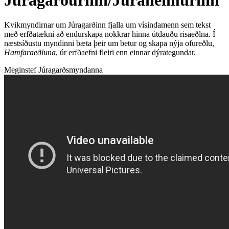
Kvikmyndirnar um Júragarðinn fjalla um vísindamenn sem tekst
með erfðatækni að endurskapa nokkrar hinna útdauðu risaeðlna. Í
næstsíðustu myndinni bæta þeir um betur og skapa nýja ofureðlu,
Hamfaraeðluna
, úr erfðaefni fleiri enn einnar dýrategundar.
Meginstef Júragarðsmyndanna