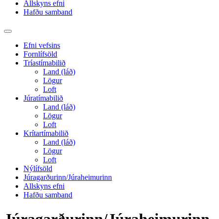
Allskyns efni
Hafðu samband
Toggle
search
Efni vefsins
field
Fornlífsöld
Tríastímabilið
Land (láð)
Lögur
Loft
Júratímabilið
Land (láð)
Lögur
Loft
Krítartímabilið
Land (láð)
Lögur
Loft
Nýlífsöld
Júragarðurinn/Júraheimurinn
Allskyns efni
Hafðu samband
Júragarðurinn/Júraheimurinn