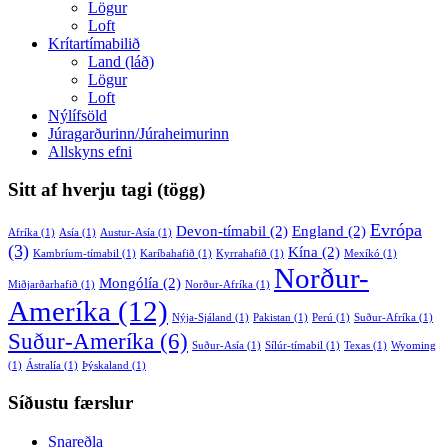
Lögur
Loft
Krítartímabilið
Land (láð)
Lögur
Loft
Nýlífsöld
Júragarðurinn/Júraheimurinn
Allskyns efni
Sitt af hverju tagi (tögg)
Evrópa
Devon-tímabil
(2)
England
(2)
Afríka
(1)
Asía
(1)
Austur-Asía
(1)
(3)
Kína
(2)
Kambríum-tímabil
(1)
Karíbahafið
(1)
Kyrrahafið
(1)
Mexíkó
(1)
Norður-
Mongólía
(2)
Miðjarðarhafið
(1)
Norður-Afríka
(1)
Ameríka
(12)
Nýja-Sjáland
(1)
Pakistan
(1)
Perú
(1)
Suður-Afríka
(1)
Suður-Ameríka
(6)
Suður-Asía
(1)
Sílúr-tímabil
(1)
Texas
(1)
Wyoming
(1)
Ástralía
(1)
Þýskaland
(1)
Síðustu færslur
Snareðla