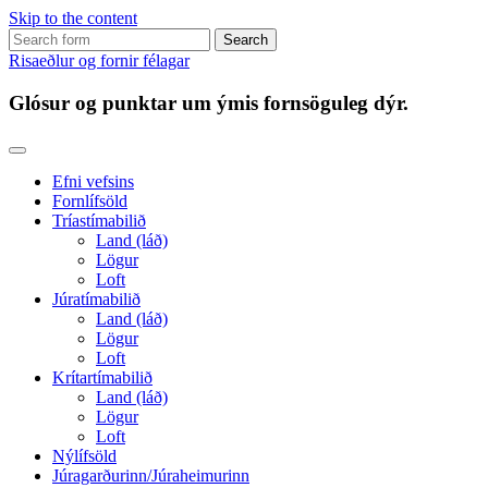
Skip to the content
Search
for:
Risaeðlur og fornir félagar
Glósur og punktar um ýmis fornsöguleg dýr.
Efni vefsins
Fornlífsöld
Tríastímabilið
Land (láð)
Lögur
Loft
Júratímabilið
Land (láð)
Lögur
Loft
Krítartímabilið
Land (láð)
Lögur
Loft
Nýlífsöld
Júragarðurinn/Júraheimurinn