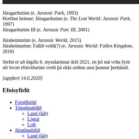
Júragarðurinn (e.
Jurassic Park
, 1993)
Horfinn heimur: Júragarðurinn (e.
The Lost World: Jurassic Park
,
1997)
Júragarðurinn III (e.
Jurassic Parc III
, 2001)
Júraheimurinn (e.
Jurassic World
, 2015)
Júraheimurinn: Fallið veldi(?) (e.
Jurassic World: Fallen Kingdom
,
2018)
Stefnt er að útgáfu 6. myndarinnar árið 2021, en þó má velta fyrir
sér hvort efniviðurinn verði þá ekki orðinn ansi þunnur þrettándi.
[uppfært 14.6.2020]
Efnisyfirlit
Fornlífsöld
Tríastímabilið
Land (láð)
Lögur
Loft
Júratímabilið
Land (láð)