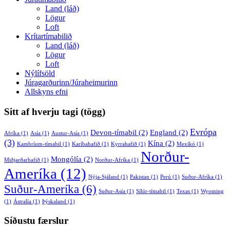
Land (láð)
Lögur
Loft
Krítartímabilið
Land (láð)
Lögur
Loft
Nýlífsöld
Júragarðurinn/Júraheimurinn
Allskyns efni
Sitt af hverju tagi (tögg)
Evrópa
Devon-tímabil
(2)
England
(2)
Afríka
(1)
Asía
(1)
Austur-Asía
(1)
(3)
Kína
(2)
Kambríum-tímabil
(1)
Karíbahafið
(1)
Kyrrahafið
(1)
Mexíkó
(1)
Norður-
Mongólía
(2)
Miðjarðarhafið
(1)
Norður-Afríka
(1)
Ameríka
(12)
Nýja-Sjáland
(1)
Pakistan
(1)
Perú
(1)
Suður-Afríka
(1)
Suður-Ameríka
(6)
Suður-Asía
(1)
Sílúr-tímabil
(1)
Texas
(1)
Wyoming
(1)
Ástralía
(1)
Þýskaland
(1)
Síðustu færslur