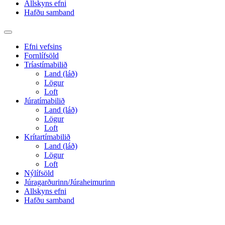
Allskyns efni
Hafðu samband
Toggle
search
Efni vefsins
field
Fornlífsöld
Tríastímabilið
Land (láð)
Lögur
Loft
Júratímabilið
Land (láð)
Lögur
Loft
Krítartímabilið
Land (láð)
Lögur
Loft
Nýlífsöld
Júragarðurinn/Júraheimurinn
Allskyns efni
Hafðu samband