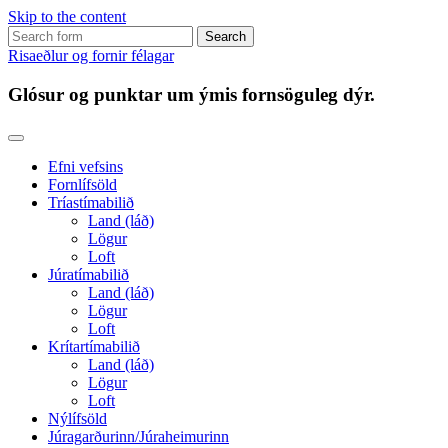
Skip to the content
Search
for:
Risaeðlur og fornir félagar
Glósur og punktar um ýmis fornsöguleg dýr.
Efni vefsins
Fornlífsöld
Tríastímabilið
Land (láð)
Lögur
Loft
Júratímabilið
Land (láð)
Lögur
Loft
Krítartímabilið
Land (láð)
Lögur
Loft
Nýlífsöld
Júragarðurinn/Júraheimurinn