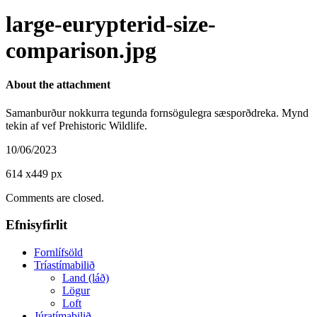
large-eurypterid-size-
comparison.jpg
About the attachment
Samanburður nokkurra tegunda fornsögulegra sæsporðdreka. Mynd
tekin af vef Prehistoric Wildlife.
10/06/2023
614
x
449 px
Comments are closed.
Efnisyfirlit
Fornlífsöld
Tríastímabilið
Land (láð)
Lögur
Loft
Júratímabilið