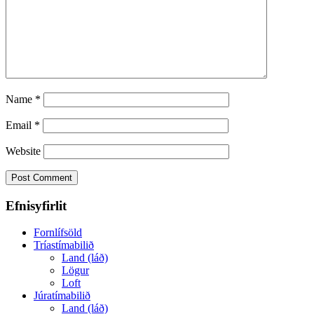
Name
*
Email
*
Website
Efnisyfirlit
Fornlífsöld
Tríastímabilið
Land (láð)
Lögur
Loft
Júratímabilið
Land (láð)