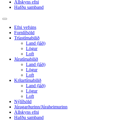
Allskyns efni
Hafðu samband
Toggle
search
Efni vefsins
field
Fornlífsöld
Tríastímabilið
Land (láð)
Lögur
Loft
Júratímabilið
Land (láð)
Lögur
Loft
Krítartímabilið
Land (láð)
Lögur
Loft
Nýlífsöld
Júragarðurinn/Júraheimurinn
Allskyns efni
Hafðu samband