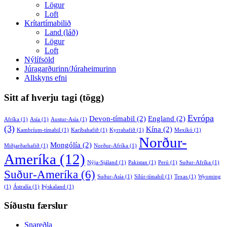
Lögur
Loft
Krítartímabilið
Land (láð)
Lögur
Loft
Nýlífsöld
Júragarðurinn/Júraheimurinn
Allskyns efni
Sitt af hverju tagi (tögg)
Evrópa
Devon-tímabil
(2)
England
(2)
Afríka
(1)
Asía
(1)
Austur-Asía
(1)
(3)
Kína
(2)
Kambríum-tímabil
(1)
Karíbahafið
(1)
Kyrrahafið
(1)
Mexíkó
(1)
Norður-
Mongólía
(2)
Miðjarðarhafið
(1)
Norður-Afríka
(1)
Ameríka
(12)
Nýja-Sjáland
(1)
Pakistan
(1)
Perú
(1)
Suður-Afríka
(1)
Suður-Ameríka
(6)
Suður-Asía
(1)
Sílúr-tímabil
(1)
Texas
(1)
Wyoming
(1)
Ástralía
(1)
Þýskaland
(1)
Síðustu færslur
Snareðla