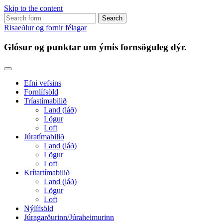
Skip to the content
Search
for:
Risaeðlur og fornir félagar
Glósur og punktar um ýmis fornsöguleg dýr.
Efni vefsins
Fornlífsöld
Tríastímabilið
Land (láð)
Lögur
Loft
Júratímabilið
Land (láð)
Lögur
Loft
Krítartímabilið
Land (láð)
Lögur
Loft
Nýlífsöld
Júragarðurinn/Júraheimurinn