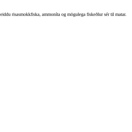
eiddu risasmokkfiska, ammoníta og mögulega fiskeðlur sér til matar.