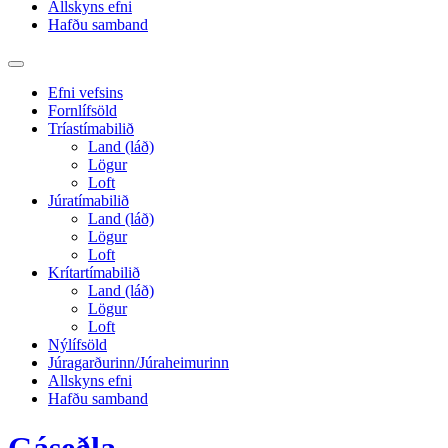
Allskyns efni
Hafðu samband
Toggle
search
Efni vefsins
field
Fornlífsöld
Tríastímabilið
Land (láð)
Lögur
Loft
Júratímabilið
Land (láð)
Lögur
Loft
Krítartímabilið
Land (láð)
Lögur
Loft
Nýlífsöld
Júragarðurinn/Júraheimurinn
Allskyns efni
Hafðu samband
Gáseðla