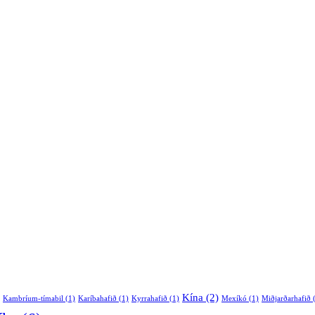
Kína
(2)
Kambríum-tímabil
(1)
Karíbahafið
(1)
Kyrrahafið
(1)
Mexíkó
(1)
Miðjarðarhafið
(