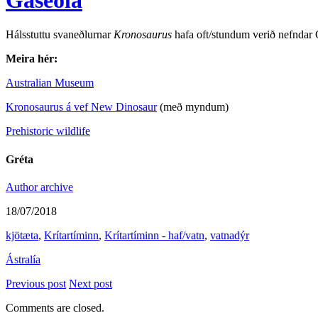
Hálsstuttu svaneðlurnar
Kronosaurus
hafa oft/stundum verið nefndar 
Meira hér:
Australian Museum
Kronosaurus á vef New Dinosaur
(með myndum)
Prehistoric wildlife
Gréta
Author archive
18/07/2018
kjötæta
,
Krítartíminn
,
Krítartíminn - haf/vatn
,
vatnadýr
Ástralía
Previous post
Next post
Comments are closed.