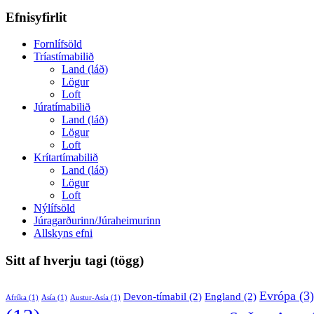
Efnisyfirlit
Fornlífsöld
Tríastímabilið
Land (láð)
Lögur
Loft
Júratímabilið
Land (láð)
Lögur
Loft
Krítartímabilið
Land (láð)
Lögur
Loft
Nýlífsöld
Júragarðurinn/Júraheimurinn
Allskyns efni
Sitt af hverju tagi (tögg)
Evrópa
(3)
Devon-tímabil
(2)
England
(2)
Afríka
(1)
Asía
(1)
Austur-Asía
(1)