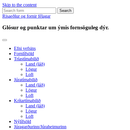
Skip to the content
Search
for:
Risaeðlur og fornir félagar
Glósur og punktar um ýmis fornsöguleg dýr.
Efni vefsins
Fornlífsöld
Tríastímabilið
Land (láð)
Lögur
Loft
Júratímabilið
Land (láð)
Lögur
Loft
Krítartímabilið
Land (láð)
Lögur
Loft
Nýlífsöld
Júragarðurinn/Júraheimurinn