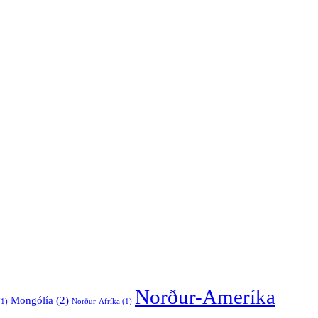
Norður-Ameríka
Mongólía
(2)
1)
Norður-Afríka
(1)