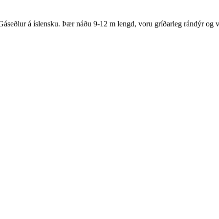
Gáseðlur á íslensku. Þær náðu 9-12 m lengd, voru gríðarleg rándýr og v