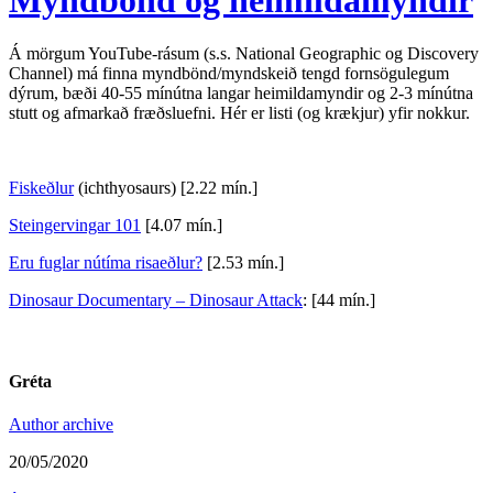
Á mörgum YouTube-rásum (s.s. National Geographic og Discovery
Channel) má finna myndbönd/myndskeið tengd fornsögulegum
dýrum, bæði 40-55 mínútna langar heimildamyndir og 2-3 mínútna
stutt og afmarkað fræðsluefni. Hér er listi (og krækjur) yfir nokkur.
Fiskeðlur
(ichthyosaurs) [2.22 mín.]
Steingervingar 101
[4.07 mín.]
Eru fuglar nútíma risaeðlur?
[2.53 mín.]
Dinosaur Documentary – Dinosaur Attack
: [44 mín.]
Gréta
Author archive
20/05/2020