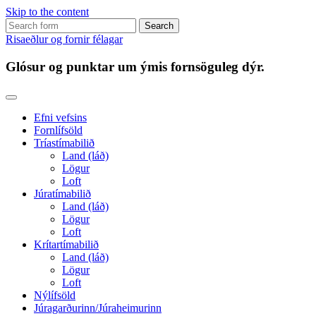
Skip to the content
Search
for:
Risaeðlur og fornir félagar
Glósur og punktar um ýmis fornsöguleg dýr.
Efni vefsins
Fornlífsöld
Tríastímabilið
Land (láð)
Lögur
Loft
Júratímabilið
Land (láð)
Lögur
Loft
Krítartímabilið
Land (láð)
Lögur
Loft
Nýlífsöld
Júragarðurinn/Júraheimurinn