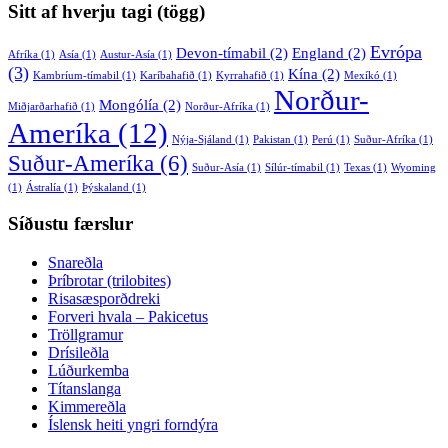
Sitt af hverju tagi (tögg)
Evrópa
Devon-tímabil
(2)
England
(2)
Afríka
(1)
Asía
(1)
Austur-Asía
(1)
(3)
Kína
(2)
Kambríum-tímabil
(1)
Karíbahafið
(1)
Kyrrahafið
(1)
Mexíkó
(1)
Norður-
Mongólía
(2)
Miðjarðarhafið
(1)
Norður-Afríka
(1)
Ameríka
(12)
Nýja-Sjáland
(1)
Pakistan
(1)
Perú
(1)
Suður-Afríka
(1)
Suður-Ameríka
(6)
Suður-Asía
(1)
Sílúr-tímabil
(1)
Texas
(1)
Wyoming
(1)
Ástralía
(1)
Þýskaland
(1)
Síðustu færslur
Snareðla
Þríbrotar (trilobites)
Risasæsporðdreki
Forveri hvala – Pakicetus
Tröllgramur
Drísileðla
Lúðurkemba
Títanslanga
Kimmereðla
Íslensk heiti yngri forndýra