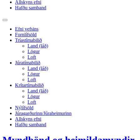
Allskyns efni
Hafðu samband
Toggle
search
Efni vefsins
field
Fornlífsöld
Tríastímabilið
Land (láð)
Lögur
Loft
Júratímabilið
Land (láð)
Lögur
Loft
Krítartímabilið
Land (láð)
Lögur
Loft
Nýlífsöld
Júragarðurinn/Júraheimurinn
Allskyns efni
Hafðu samband
Myndbönd og heimildamyndir