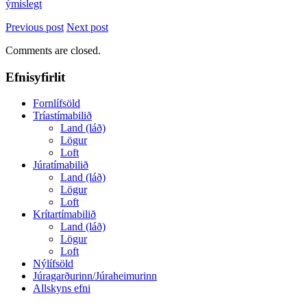
ýmislegt
Previous post
Next post
Comments are closed.
Efnisyfirlit
Fornlífsöld
Tríastímabilið
Land (láð)
Lögur
Loft
Júratímabilið
Land (láð)
Lögur
Loft
Krítartímabilið
Land (láð)
Lögur
Loft
Nýlífsöld
Júragarðurinn/Júraheimurinn
Allskyns efni