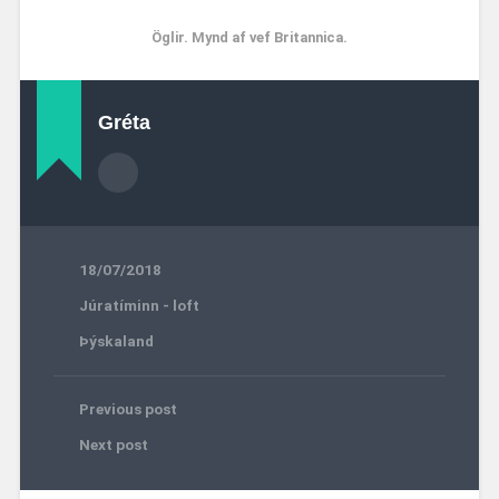
Öglir. Mynd af vef Britannica.
Gréta
18/07/2018
Júratíminn - loft
Þýskaland
Previous post
Next post