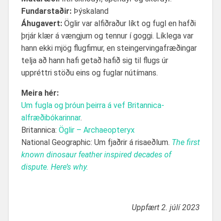
Fundarstaðir:
Þýskaland
Áhugavert:
Öglir var alfiðraður líkt og fugl en hafði
þrjár klær á vængjum og tennur í goggi. Líklega var
hann ekki mjög flugfimur, en steingervingafræðingar
telja að hann hafi getað hafið sig til flugs úr
uppréttri stöðu eins og fuglar nútímans.
Meira hér:
Um fugla og þróun þeirra á vef Britannica-
alfræðibókarinnar
.
Britannica:
Öglir – Archaeopteryx
National Geographic: Um fjaðrir á risaeðlum.
The first
known dinosaur feather inspired decades of
dispute. Here’s why.
Uppfært 2. júlí 2023