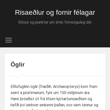
Risaeðlur og fornir félagar
Glósur og punktar um ýmis fornsöguleg dýr.
Öglir
Eðlufuglinn öglir (fræðih. Archaeopteryx) kom fram
seint á júratímanum, fyrir um 150 milljónum ára.
Hann
þróaðist út frá litlum kjötæturisaeðlum og
hafði því einhver einkenni þaðan, svo sem tennur og