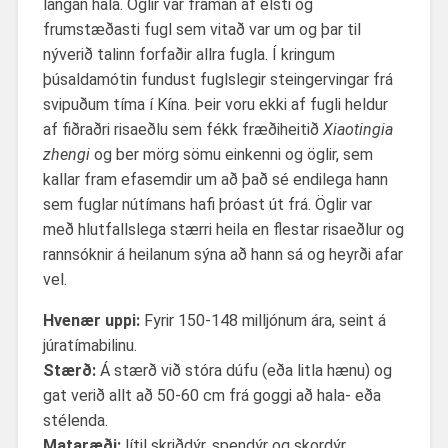
langan hala. Öglir
var framan af elsti og
frumstæðasti fugl sem vitað var um og
þar til
nýverið talinn forfaðir allra fugla. Í kringum
þúsaldamótin fundust fuglslegir steingervingar frá
svipuðum tíma í Kína. Þeir voru ekki af fugli heldur
af fiðraðri risaeðlu sem fékk fræðiheitið
Xiaotingia
zhengi
og ber mörg sömu einkenni og öglir, sem
kallar fram efasemdir um að það sé endilega hann
sem fuglar nútímans hafi þróast út frá. Öglir var
með hlutfallslega stærri heila en flestar risaeðlur og
rannsóknir á heilanum sýna að hann sá og heyrði afar
vel.
Hvenær uppi:
Fyrir 150-148 milljónum ára, seint á
júratímabilinu.
Stærð:
Á stærð við stóra dúfu (eða litla hænu) og
gat verið allt að 50-60 cm frá goggi að hala- eða
stélenda.
Mataræði:
lítil skriðdýr, spendýr og skordýr.