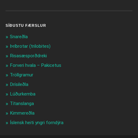
SÍÐUSTU FÆRSLUR
Snareðla
Þríbrotar (trilobites)
Risasæsporðdreki
Forveri hvala – Pakicetus
Tröllgramur
Drísileðla
Lúðurkemba
Títanslanga
Kimmereðla
Íslensk heiti yngri forndýra