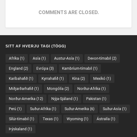
COMMENTS ARE CLOSED.
SITT AF HVERJU TAGI (TÖGG)
Afríka
(1)
Asía
(1)
Austur-Asía
(1)
Devon-tímabil
(2)
England
(2)
Evrópa
(3)
Kambríum-tímabil
(1)
Karíbahafið
(1)
Kyrrahafið
(1)
Kína
(2)
Mexíkó
(1)
Miðjarðarhafið
(1)
Mongólía
(2)
Norður-Afríka
(1)
Norður-Ameríka
(12)
Nýja-Sjáland
(1)
Pakistan
(1)
Perú
(1)
Suður-Afríka
(1)
Suður-Ameríka
(6)
Suður-Asía
(1)
Sílúr-tímabil
(1)
Texas
(1)
Wyoming
(1)
Ástralía
(1)
Þýskaland
(1)