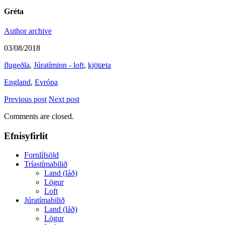
Gréta
Author archive
03/08/2018
flugeðla
,
Júratíminn - loft
,
kjötæta
England
,
Evrópa
Previous post
Next post
Comments are closed.
Efnisyfirlit
Fornlífsöld
Tríastímabilið
Land (láð)
Lögur
Loft
Júratímabilið
Land (láð)
Lögur