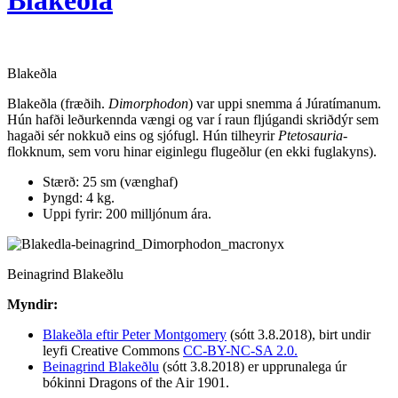
Blakeðla
Blakeðla (fræðih.
Dimorphodon
) var uppi snemma á Júratímanum.
Hún hafði leðurkennda vængi og var í raun fljúgandi skriðdýr sem
hagaði sér nokkuð eins og sjófugl. Hún tilheyrir
Ptetosauria
-
flokknum, sem voru hinar eiginlegu flugeðlur (en ekki fuglakyns).
Stærð: 25 sm (vænghaf)
Þyngd: 4 kg.
Uppi fyrir: 200 milljónum ára.
Beinagrind Blakeðlu
Myndir:
Blakeðla eftir Peter Montgomery
(sótt 3.8.2018), birt undir
leyfi Creative Commons
CC-BY-NC-SA 2.0.
Beinagrind Blakeðlu
(sótt 3.8.2018) er upprunalega úr
bókinni Dragons of the Air 1901.