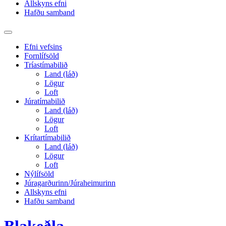
Allskyns efni
Hafðu samband
Toggle
search
Efni vefsins
field
Fornlífsöld
Tríastímabilið
Land (láð)
Lögur
Loft
Júratímabilið
Land (láð)
Lögur
Loft
Krítartímabilið
Land (láð)
Lögur
Loft
Nýlífsöld
Júragarðurinn/Júraheimurinn
Allskyns efni
Hafðu samband
Blakeðla