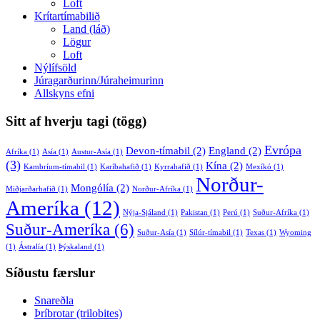
Loft
Krítartímabilið
Land (láð)
Lögur
Loft
Nýlífsöld
Júragarðurinn/Júraheimurinn
Allskyns efni
Sitt af hverju tagi (tögg)
Evrópa
Devon-tímabil
(2)
England
(2)
Afríka
(1)
Asía
(1)
Austur-Asía
(1)
(3)
Kína
(2)
Kambríum-tímabil
(1)
Karíbahafið
(1)
Kyrrahafið
(1)
Mexíkó
(1)
Norður-
Mongólía
(2)
Miðjarðarhafið
(1)
Norður-Afríka
(1)
Ameríka
(12)
Nýja-Sjáland
(1)
Pakistan
(1)
Perú
(1)
Suður-Afríka
(1)
Suður-Ameríka
(6)
Suður-Asía
(1)
Sílúr-tímabil
(1)
Texas
(1)
Wyoming
(1)
Ástralía
(1)
Þýskaland
(1)
Síðustu færslur
Snareðla
Þríbrotar (trilobites)