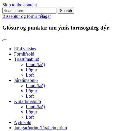
Skip to the content
Search
for:
Risaeðlur og fornir félagar
Glósur og punktar um ýmis fornsöguleg dýr.
Efni vefsins
Fornlífsöld
Tríastímabilið
Land (láð)
Lögur
Loft
Júratímabilið
Land (láð)
Lögur
Loft
Krítartímabilið
Land (láð)
Lögur
Loft
Nýlífsöld
Júragarðurinn/Júraheimurinn